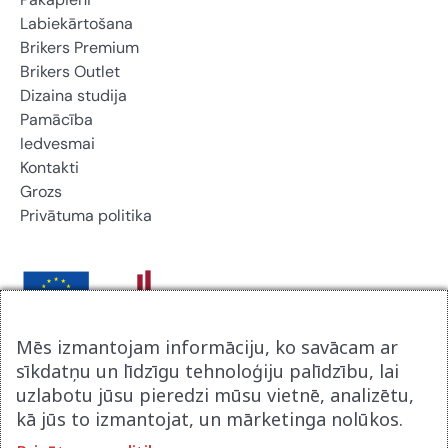
Labiekārtošana
Brikers Premium
Brikers Outlet
Dizaina studija
Pamācība
Iedvesmai
Kontakti
Grozs
Privātuma politika
Mēs izmantojam informāciju, ko savācam ar
Brikers Latvija SIA noslēdza līgumu ar Latvijas
sīkdatņu un līdzīgu tehnoloģiju palīdzību, lai
Investīcijas un attīstības aģentūru par atbalsta procesu
uzlabotu jūsu pieredzi mūsu vietnē, analizētu,
digitalizācijai komercdarbībā. Līguma nr 9.2-17-N-
kā jūs to izmantojat, un mārketinga nolūkos.
2025/2915. Tā rezultātā tika izveidot jauna uzņēmuma