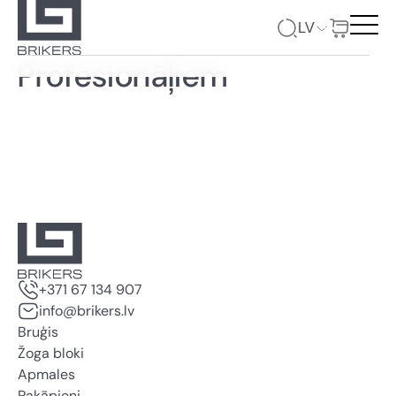
LV
Profesionāļiem
+371 67 134 907
info@brikers.lv
Bruģis
Žoga bloki
Apmales
Pakāpieni