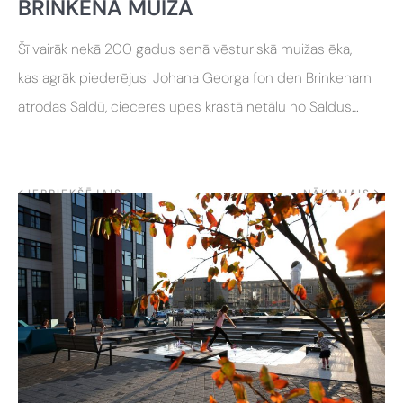
BRINKENA MUIŽA
Šī vairāk nekā 200 gadus senā vēsturiskā muižas ēka,
kas agrāk piederējusi Johana Georga fon den Brinkenam
atrodas Saldū, cieceres upes krastā netālu no Saldus
pilskalna un kalnsētas parka.
←
IEPRIEKŠĒJAIS
NĀKAMAIS
→