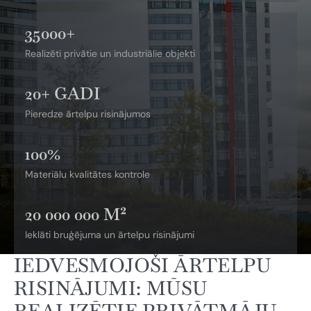
35000+
Realizēti privātie un industriālie objekti
20+ GADI
Pieredze ārtelpu risinājumos
100%
Materiālu kvalitātes kontrole
20 000 000 M²
Ieklāti bruģējuma un ārtelpu risinājumi
IEDVESMOJOŠI ĀRTELPU
RISINĀJUMI: MŪSU