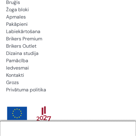
Bruģis
Žoga bloki
Apmales
Pakāpieni
Labiekārtošana
Brikers Premium
Brikers Outlet
Dizaina studija
Pamācība
Iedvesmai
Kontakti
Grozs
Privātuma politika
Brikers Latvija SIA noslēdza līgumu ar Latvijas