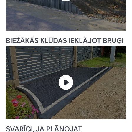
BIEŽĀKĀS KĻŪDAS IEKLĀJOT BRUĢI
SVARĪGI, JA PLĀNOJAT