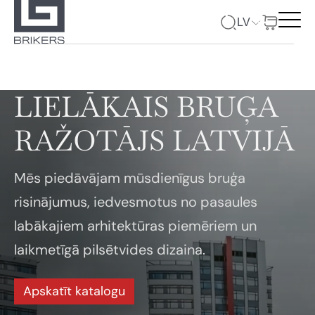
LV
LIELĀKAIS BRUĢA
RAŽOTĀJS LATVIJĀ
Mēs piedāvājam mūsdienīgus bruģa
risinājumus, iedvesmotus no pasaules
labākajiem arhitektūras piemēriem un
laikmetīgā pilsētvides dizaina.
Apskatīt katalogu