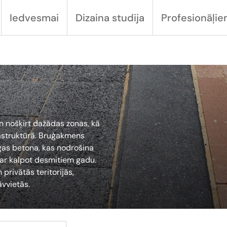
Iedvesmai
Dizaina studija
Profesionāļi
n nošķirt dažādas zonas, kā
frastruktūrā. Bruģakmens
īgas betona, kas nodrošina
ar kalpot desmitiem gadu.
privātās teritorijās,
vvietās.