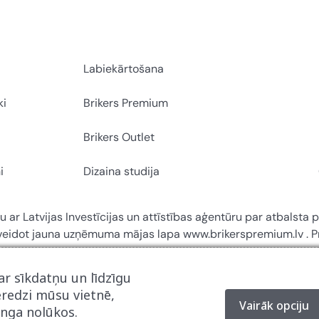
Labiekārtošana
ki
Brikers Premium
Brikers Outlet
i
Dizaina studija
u ar Latvijas Investīcijas un attīstības aģentūru par atbalsta
zveidot jauna uzņēmuma mājas lapa www.brikerspremium.lv . Pr
r sīkdatņu un līdzīgu
eredzi mūsu vietnē,
Vairāk opciju
inga nolūkos.