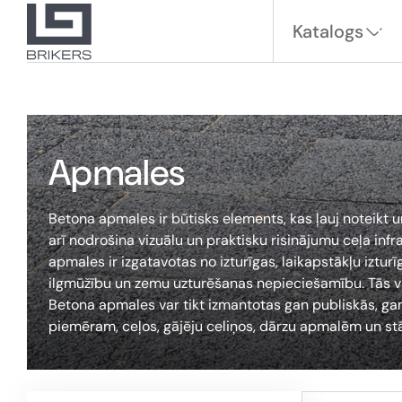
Katalogs
Apmales
Betona apmales ir būtisks elements, kas ļauj noteikt u
arī nodrošina vizuālu un praktisku risinājumu ceļa in
apmales ir izgatavotas no izturīgas, laikapstākļu iztur
ilgmūžību un zemu uzturēšanas nepieciešamību. Tās v
Betona apmales var tikt izmantotas gan publiskās, gan 
piemēram, ceļos, gājēju celiņos, dārzu apmalēm un stā