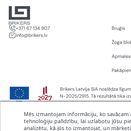
+371 67 134 907
Bruģis
info@brikers.lv
Žoga blo
Apmales
Pakāpien
Brikers Latvija SIA noslēdza līgum
N-2025/2915. Tā rezultātā tika i
ietvaros.
Mēs izmantojam informāciju, ko savācam a
tehnoloģiju palīdzību, lai uzlabotu jūsu pi
analizētu, kā jūs to izmantojat, un mārket