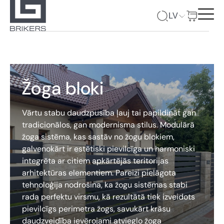
LV
Žoga bloki
Vārtu stabu daudzpusība ļauj tai papildināt gan
tradicionālos, gan modernisma stilus. Modulārā
žoga sistēma, kas sastāv no žogu blokiem,
galvenokārt ir estētiski pievilcīga un harmoniski
integrēta ar citiem apkārtējās teritorijas
arhitektūras elementiem. Pareizi pielāgota
tehnoloģija nodrošina, ka žogu sistēmas stabi
rada perfektu virsmu, kā rezultātā tiek izveidots
pievilcīgs perimetra žogs, savukārt krāsu
daudzveidība ievērojami atvieglo žoga