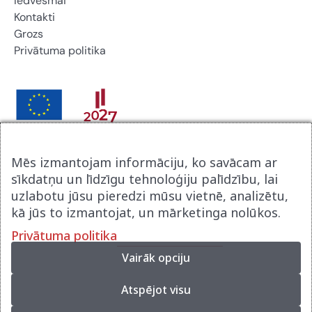
Iedvesmai
Kontakti
Grozs
Privātuma politika
Brikers Latvija SIA noslēdza līgumu ar Latvijas
Mēs izmantojam informāciju, ko savācam ar
Investīcijas un attīstības aģentūru par atbalsta procesu
sīkdatņu un līdzīgu tehnoloģiju palīdzību, lai
digitalizācijai komercdarbībā. Līguma nr 9.2-17-N-
uzlabotu jūsu pieredzi mūsu vietnē, analizētu,
2025/2915. Tā rezultātā tika izveidot jauna uzņēmuma
kā jūs to izmantojat, un mārketinga nolūkos.
mājas lapa www.brikerspremium.lv . Projekts tika
Privātuma politika
realizēts Eiropas atveseļošanās fonda ietvaros.
Vairāk opciju
Atspējot visu