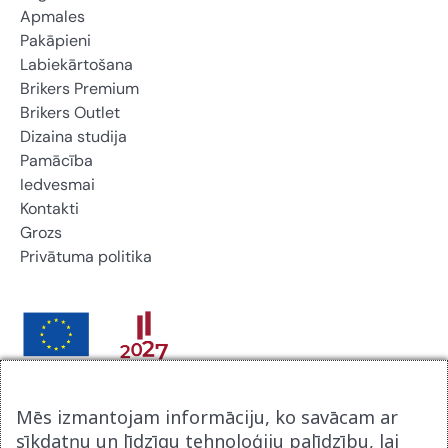
Apmales
Pakāpieni
Labiekārtošana
Brikers Premium
Brikers Outlet
Dizaina studija
Pamācība
Iedvesmai
Kontakti
Grozs
Privātuma politika
Brikers Latvija SIA noslēdza līgumu ar Latvijas
Mēs izmantojam informāciju, ko savācam ar
Investīcijas un attīstības aģentūru par atbalsta procesu
sīkdatņu un līdzīgu tehnoloģiju palīdzību, lai