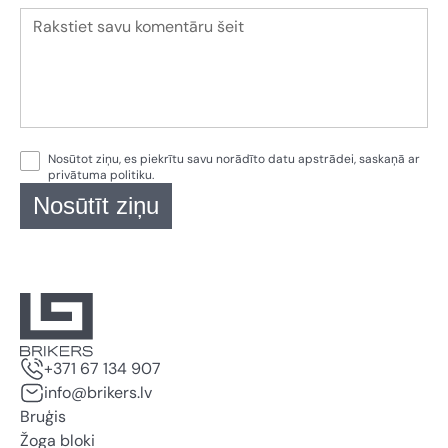
Nosūtot ziņu, es piekrītu savu norādīto datu apstrādei, saskaņā ar
privātuma politiku
.
Nosūtīt ziņu
+371 67 134 907
info@brikers.lv
Bruģis
Žoga bloki