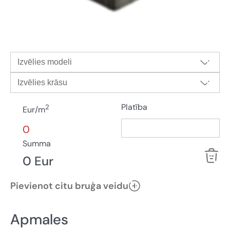
Izvēlies modeli
Izvēlies krāsu
Platība
2
Eur/m
0
Summa
0 Eur
Pievienot citu bruģa veidu
Apmales