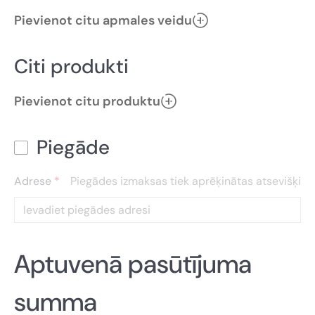
Pievienot citu apmales veidu
Citi produkti
Pievienot citu produktu
Piegāde
Adrese
*
Piegādes izmaksas tiek aprēķinātas atsevišķi
Aptuvenā pasūtījuma
summa