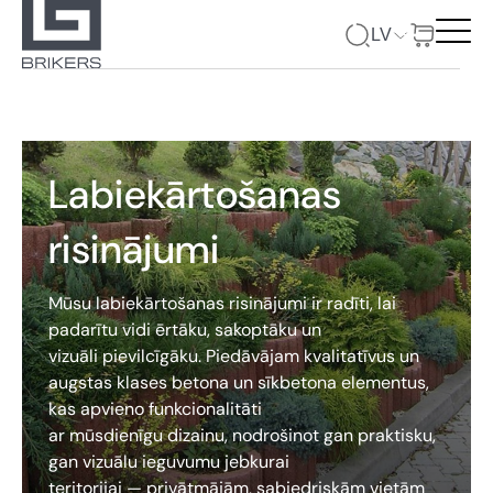
LV
Labiekārtošanas
risinājumi
Mūsu labiekārtošanas risinājumi ir radīti, lai
padarītu vidi ērtāku, sakoptāku un
vizuāli pievilcīgāku. Piedāvājam kvalitatīvus un
augstas klases betona un sīkbetona elementus,
kas apvieno funkcionalitāti
ar mūsdienīgu dizainu, nodrošinot gan praktisku,
gan vizuālu ieguvumu jebkurai
teritorijai — privātmājām, sabiedriskām vietām