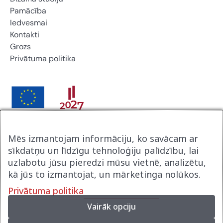
Pamācība
Iedvesmai
Kontakti
Grozs
Privātuma politika
Brikers Latvija SIA noslēdza līgumu ar Latvijas
Mēs izmantojam informāciju, ko savācam ar
Investīcijas un attīstības aģentūru par atbalsta procesu
sīkdatņu un līdzīgu tehnoloģiju palīdzību, lai
digitalizācijai komercdarbībā. Līguma nr 9.2-17-N-
uzlabotu jūsu pieredzi mūsu vietnē, analizētu,
2025/2915. Tā rezultātā tika izveidot jauna uzņēmuma
kā jūs to izmantojat, un mārketinga nolūkos.
mājas lapa www.brikerspremium.lv . Projekts tika
Privātuma politika
realizēts Eiropas atveseļošanās fonda ietvaros.
Vairāk opciju