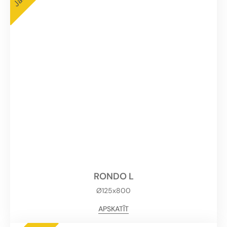
RONDO L
Ø125x800
APSKATĪT