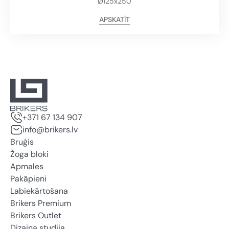
Ø125x250
APSKATĪT
+371 67 134 907
info@brikers.lv
Bruģis
Žoga bloki
Apmales
Pakāpieni
Labiekārtošana
Brikers Premium
Brikers Outlet
Dizaina studija