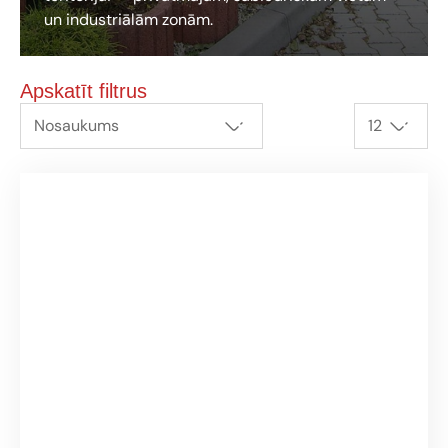
un industriālām zonām.
Apskatīt filtrus
Nosaukums
12