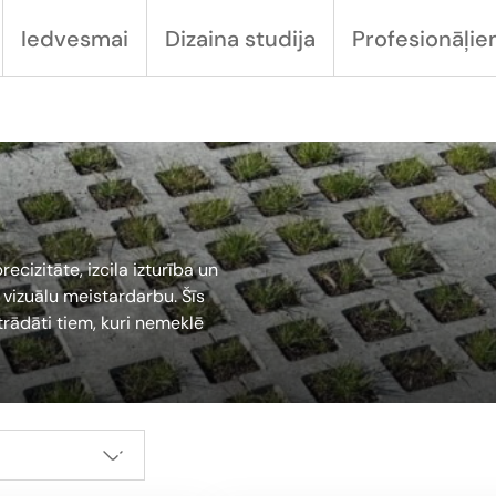
Iedvesmai
Dizaina studija
Profesionāļi
cizitāte, izcila izturība un
r vizuālu meistardarbu. Šīs
trādāti tiem, kuri nemeklē