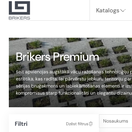
Katalogs
Brikers Premium
šeit apvienojas augstākā vācu ražošanas tehnoloģiju pre
estētika, kas radīta, lai pārvērstu jebkuru teritoriju pa
sērijas bruģakmens un labiekārtošanas elementi ir izs
kompromisus starp funkcionalitāti un elegantu dizainu
Nosaukums
Filtri
Dzēst filtrus