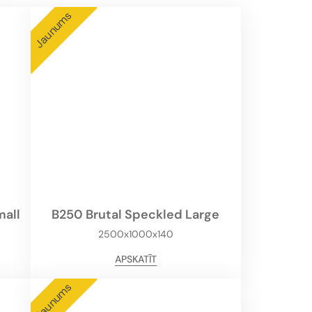
Jaunums
mall
B250 Brutal Speckled Large
2500x1000x140
APSKATĪT
Jaunums