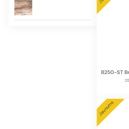
B250-ST Br
2
Jaunums