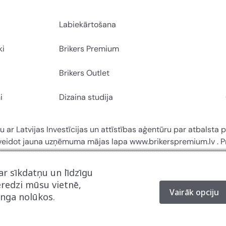
Labiekārtošana
ki
Brikers Premium
Brikers Outlet
i
Dizaina studija
u ar Latvijas Investīcijas un attīstības aģentūru par atbalsta
zveidot jauna uzņēmuma mājas lapa www.brikerspremium.lv . Pr
r sīkdatņu un līdzīgu
eredzi mūsu vietnē,
Vairāk opciju
inga nolūkos.
© 2026 Brikers. Visas tiesības ir aizsargā