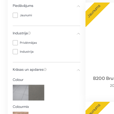
Jaunums
Piedāvājums
Jaunumi
Industrija
Privātmājas
Industrija
Krāsas un apdares
B200 Bru
Colour
2
Jaunums
Colourmix