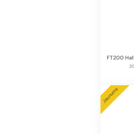
FT200 Half
2
Jaunums