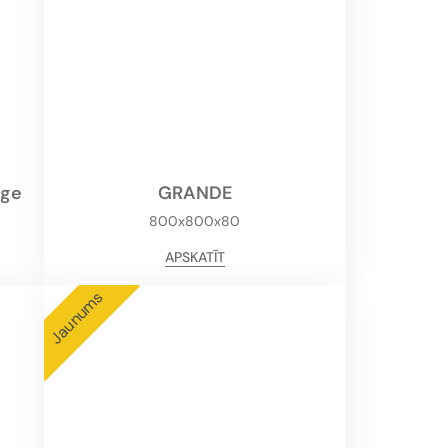
rge
GRANDE
800x800x80
APSKATĪT
Jaunums