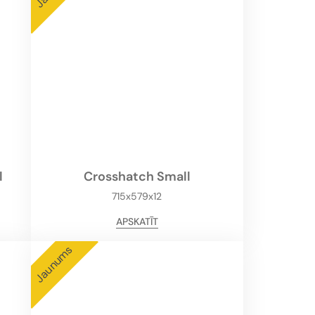
l
Crosshatch Small
715x579x12
APSKATĪT
Jaunums