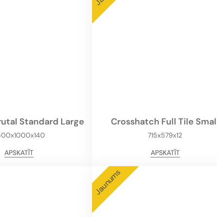
utal Standard Large
Crosshatch Full Tile Smal
500x1000x140
715x579x12
APSKATĪT
APSKATĪT
Jaunums