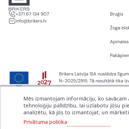
+371 67 134 907
Bruģis
info@brikers.lv
Žoga blo
Apmales
Pakāpien
Brikers Latvija SIA noslēdza līgum
N-2025/2915. Tā rezultātā tika i
ietvaros.
Mēs izmantojam informāciju, ko savācam a
tehnoloģiju palīdzību, lai uzlabotu jūsu pi
analizētu, kā jūs to izmantojat, un mārket
Mājas lapu izstrādāja
Privātuma politika