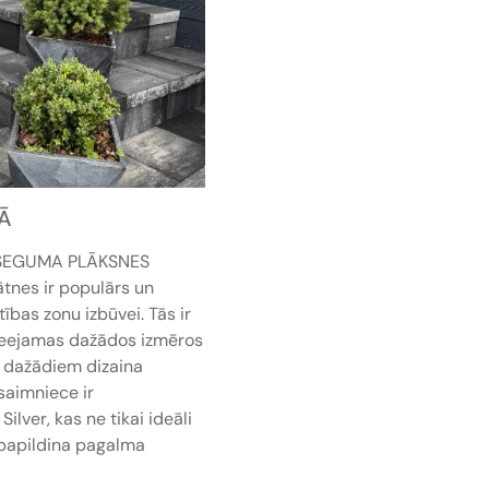
Ā
SEGUMA PLĀKSNES
nes ir populārs un
ības zonu izbūvei. Tās ir
pieejamas dažādos izmēros
ot dažādiem dizaina
saimniece ir
ilver, kas ne tikai ideāli
ī papildina pagalma