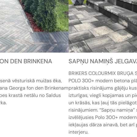
ON DEN BRINKENA
SAPŅU NAMIŅŠ JELGAV
BRIKERS COLOURMIX BRUĢA 
senā vēsturiskā muižas ēka,
POLO 300+ modern betona plāt
hana Georga fon den Brinkenam
praktisks risinājums gājēju kust
pes krastā netālu no Saldus
izturīgas, viegli kopjamas un 
rka.
un krāsās, kas ļauj tās pielāg
risinājumiem. “Sapņu namiņa” 
izvēlējusies Polo 300+ modern S
iekļaujas dārza ainavā, bet ar
interjeru.