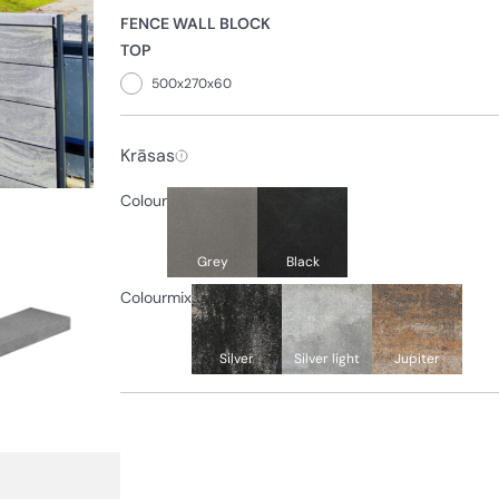
FENCE WALL BLOCK
TOP
500x270x60
Krāsas
Colour
Grey
Black
Colourmix
Silver
Silver light
Jupiter