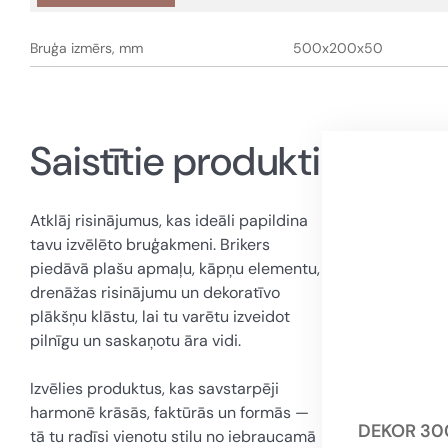
Bruģa izmērs, mm
500x200x50
Saistītie produkti
Atklāj risinājumus, kas ideāli papildina
tavu izvēlēto bruģakmeni. Brikers
piedāvā plašu apmaļu, kāpņu elementu,
drenāžas risinājumu un dekoratīvo
plākšņu klāstu, lai tu varētu izveidot
pilnīgu un saskaņotu āra vidi.
Izvēlies produktus, kas savstarpēji
harmonē krāsās, faktūrās un formās —
DEKOR 30
tā tu radīsi vienotu stilu no iebraucamā