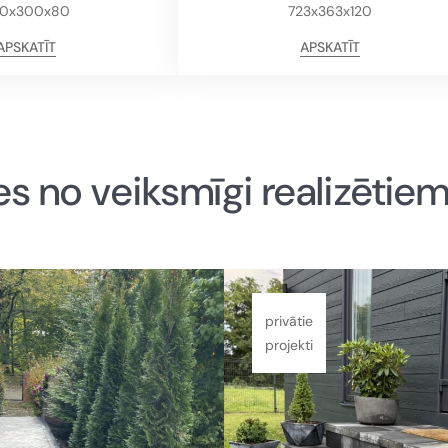
0x300x80
723x363x120
APSKATĪT
APSKATĪT
s no veiksmīgi realizētie
privātie
projekti