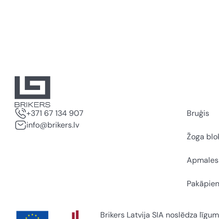
+371 67 134 907
Bruģis
info@brikers.lv
Žoga blo
Apmales
Pakāpien
Brikers Latvija SIA noslēdza līgum