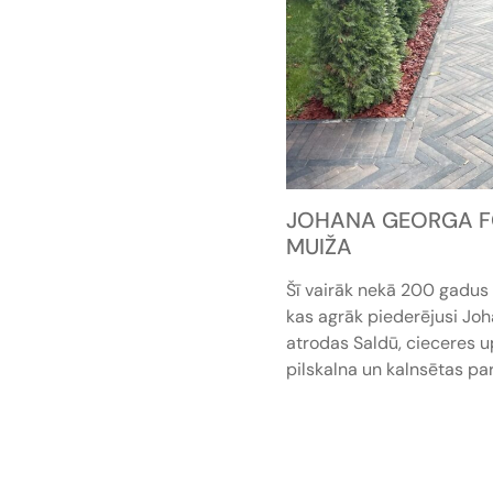
JOHANA GEORGA F
MUIŽA
Šī vairāk nekā 200 gadus 
kas agrāk piederējusi Jo
atrodas Saldū, cieceres u
pilskalna un kalnsētas pa