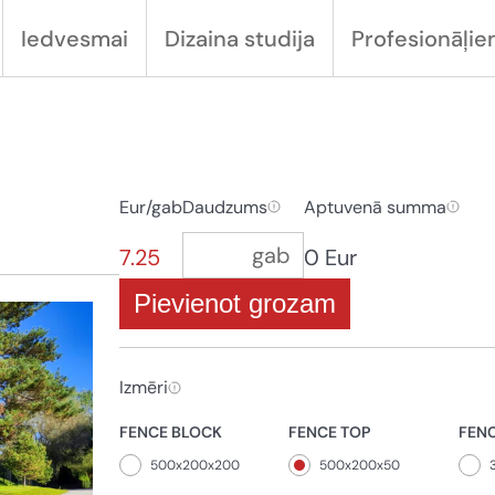
Iedvesmai
Dizaina studija
Profesionāļi
Eur/gab
Daudzums
Aptuvenā summa
7.25
0 Eur
Pievienot grozam
Izmēri
FENCE BLOCK
FENCE TOP
FEN
500x200x200
500x200x50