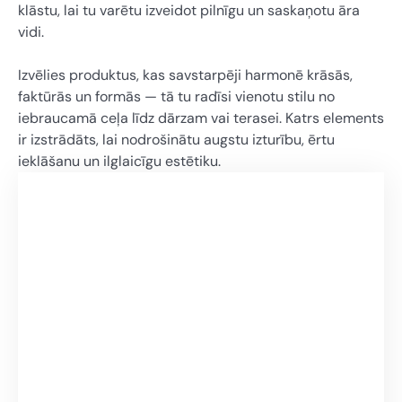
klāstu, lai tu varētu izveidot pilnīgu un saskaņotu āra
vidi.
Izvēlies produktus, kas savstarpēji harmonē krāsās,
faktūrās un formās — tā tu radīsi vienotu stilu no
iebraucamā ceļa līdz dārzam vai terasei. Katrs elements
ir izstrādāts, lai nodrošinātu augstu izturību, ērtu
ieklāšanu un ilglaicīgu estētiku.