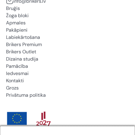
info@brikers.lv
Bruģis
Žoga bloki
Apmales
Pakāpieni
Labiekārtošana
Brikers Premium
Brikers Outlet
Dizaina studija
Pamācība
Iedvesmai
Kontakti
Grozs
Privātuma politika