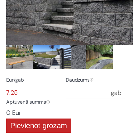
Eur/gab
Daudzums
7.25
Aptuvenā summa
0 Eur
Pievienot grozam