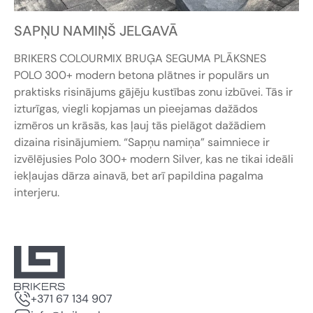
SAPŅU NAMIŅŠ JELGAVĀ
BRIKERS COLOURMIX BRUĢA SEGUMA PLĀKSNES
POLO 300+ modern betona plātnes ir populārs un
praktisks risinājums gājēju kustības zonu izbūvei. Tās ir
izturīgas, viegli kopjamas un pieejamas dažādos
izmēros un krāsās, kas ļauj tās pielāgot dažādiem
dizaina risinājumiem. “Sapņu namiņa” saimniece ir
izvēlējusies Polo 300+ modern Silver, kas ne tikai ideāli
iekļaujas dārza ainavā, bet arī papildina pagalma
interjeru.
+371 67 134 907