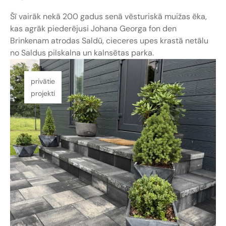
Šī vairāk nekā 200 gadus senā vēsturiskā muižas ēka,
kas agrāk piederējusi Johana Georga fon den
Brinkenam atrodas Saldū, cieceres upes krastā netālu
no Saldus pilskalna un kalnsētas parka.
privātie
projekti