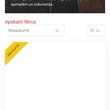
apmalēm un stāvvietās.
Apskatīt filtrus
Nosaukums
12
Jaunums