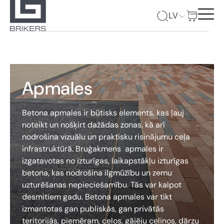
LV
Apmales
Betona apmales ir būtisks elements, kas ļauj
noteikt un nošķirt dažādas zonas, kā arī
nodrošina vizuālu un praktisku risinājumu ceļa
infrastruktūrā. Bruģakmens apmales ir
izgatavotas no izturīgas, laikapstākļu izturīgas
betona, kas nodrošina ilgmūžību un zemu
uzturēšanas nepieciešamību. Tās var kalpot
desmitiem gadu. Betona apmales var tikt
izmantotas gan publiskās, gan privātās
teritorijās, piemēram, ceļos, gājēju celiņos, dārzu