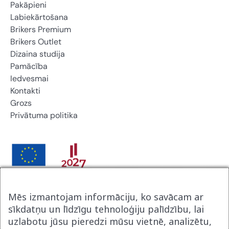
Pakāpieni
Labiekārtošana
Brikers Premium
Brikers Outlet
Dizaina studija
Pamācība
Iedvesmai
Kontakti
Grozs
Privātuma politika
Brikers Latvija SIA noslēdza līgumu ar Latvijas
Mēs izmantojam informāciju, ko savācam ar
Investīcijas un attīstības aģentūru par atbalsta procesu
sīkdatņu un līdzīgu tehnoloģiju palīdzību, lai
digitalizācijai komercdarbībā. Līguma nr 9.2-17-N-
uzlabotu jūsu pieredzi mūsu vietnē, analizētu,
2025/2915. Tā rezultātā tika izveidot jauna uzņēmuma