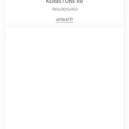
KERBSTONE R8
780x300x150
APSKATĪT