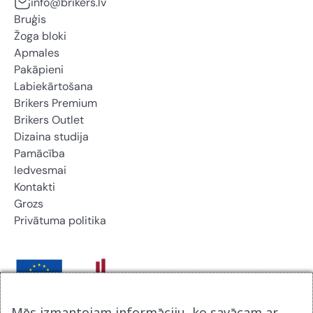
info@brikers.lv
Bruģis
Žoga bloki
Apmales
Pakāpieni
Labiekārtošana
Brikers Premium
Brikers Outlet
Dizaina studija
Pamācība
Iedvesmai
Kontakti
Grozs
Privātuma politika
Mēs izmantojam informāciju, ko savācam ar