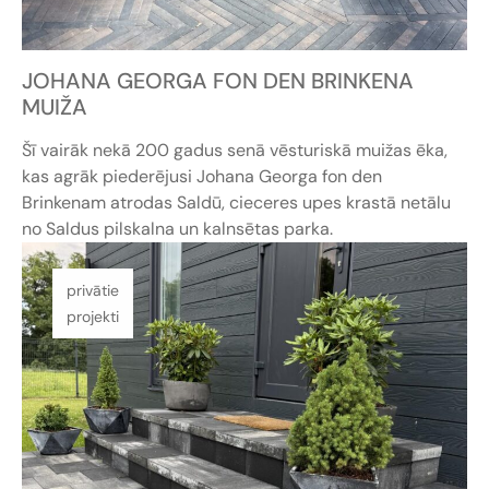
JOHANA GEORGA FON DEN BRINKENA
MUIŽA
Šī vairāk nekā 200 gadus senā vēsturiskā muižas ēka,
kas agrāk piederējusi Johana Georga fon den
Brinkenam atrodas Saldū, cieceres upes krastā netālu
no Saldus pilskalna un kalnsētas parka.
privātie
projekti