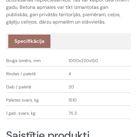
gadu. Betona apmales var tikt izmantotas gan
publiskās, gan privātās teritorijās, piemēram, ceļos,
gājēju celiņos, dārzu apmalēm un stāvvietās.
Specifikācija
Bruģa izmērs, mm
1000x220x150
Rindas / paletē
4
Gab / paletē
20
Paletes svars, kg
1510
1 gab. svars, kg
75.3
Saistītie produkti