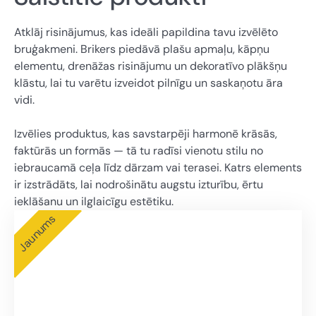
Atklāj risinājumus, kas ideāli papildina tavu izvēlēto
bruģakmeni. Brikers piedāvā plašu apmaļu, kāpņu
elementu, drenāžas risinājumu un dekoratīvo plākšņu
klāstu, lai tu varētu izveidot pilnīgu un saskaņotu āra
vidi.
Izvēlies produktus, kas savstarpēji harmonē krāsās,
faktūrās un formās — tā tu radīsi vienotu stilu no
iebraucamā ceļa līdz dārzam vai terasei. Katrs elements
ir izstrādāts, lai nodrošinātu augstu izturību, ērtu
ieklāšanu un ilglaicīgu estētiku.
Jaunums