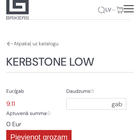
LV
Atpakaļ uz katalogu
KERBSTONE LOW
Eur/gab
Daudzums
9.11
Aptuvenā summa
0 Eur
Pievienot grozam