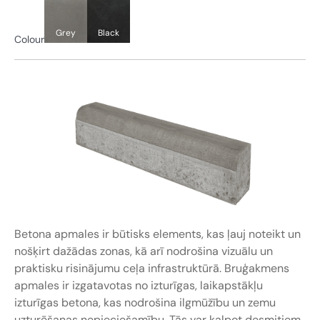
Grey
Black
Colour
Betona apmales ir būtisks elements, kas ļauj noteikt un
nošķirt dažādas zonas, kā arī nodrošina vizuālu un
praktisku risinājumu ceļa infrastruktūrā. Bruģakmens
apmales ir izgatavotas no izturīgas, laikapstākļu
izturīgas betona, kas nodrošina ilgmūžību un zemu
uzturēšanas nepieciešamību. Tās var kalpot desmitiem