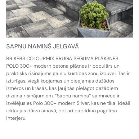
SAPŅU NAMIŅŠ JELGAVĀ
BRIKERS COLOURMIX BRUĢA SEGUMA PLĀKSNES
POLO 300+ modern betona plātnes ir populārs un
praktisks risinājums gājēju kustības zonu izbūvei. Tās ir
izturīgas, viegli kopjamas un pieejamas dažādos
izmēros un krāsās, kas ļauj tās pielāgot dažādiem
dizaina risinājumiem. “Sapņu namiņa” saimniece ir
izvēlējusies Polo 300+ modern Silver, kas ne tikai ideāli
iekļaujas dārza ainavā, bet arī papildina pagalma
interjeru.