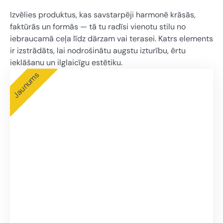
Izvēlies produktus, kas savstarpēji harmonē krāsās,
faktūrās un formās — tā tu radīsi vienotu stilu no
iebraucamā ceļa līdz dārzam vai terasei. Katrs elements
ir izstrādāts, lai nodrošinātu augstu izturību, ērtu
ieklāšanu un ilglaicīgu estētiku.
Jaunums