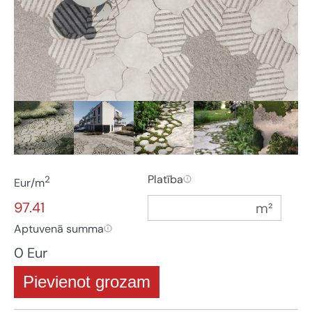
Platība
2
Eur/m
97.41
Aptuvenā summa
0 Eur
Pievienot grozam