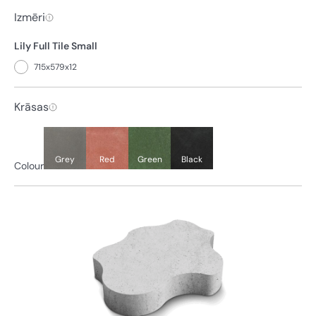
Izmēri
Lily Full Tile Small
715x579x12
Krāsas
Grey
Red
Green
Black
Colour