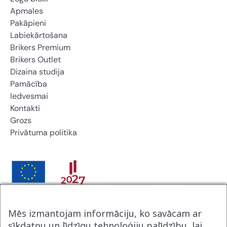
Apmales
Pakāpieni
Labiekārtošana
Brikers Premium
Brikers Outlet
Dizaina studija
Pamācība
Iedvesmai
Kontakti
Grozs
Privātuma politika
Brikers Latvija SIA noslēdza līgumu ar Latvijas
Mēs izmantojam informāciju, ko savācam ar
Investīcijas un attīstības aģentūru par atbalsta procesu
sīkdatņu un līdzīgu tehnoloģiju palīdzību, lai