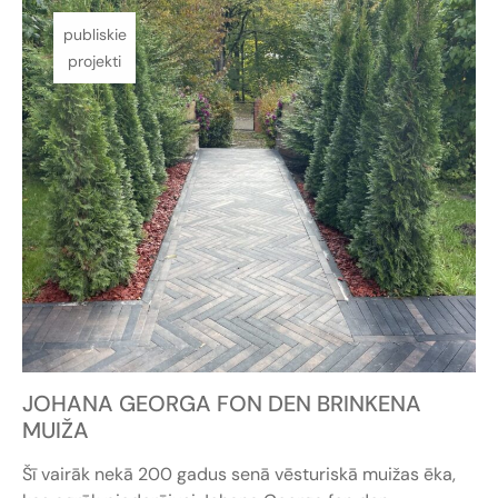
publiskie
projekti
JOHANA GEORGA FON DEN BRINKENA
MUIŽA
Šī vairāk nekā 200 gadus senā vēsturiskā muižas ēka,