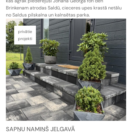
kas agrāk piederējusi Johana Georga fon den
Brinkenam atrodas Saldū, cieceres upes krastā netālu
no Saldus pilskalna un kalnsētas parka.
privātie
projekti
SAPŅU NAMIŅŠ JELGAVĀ