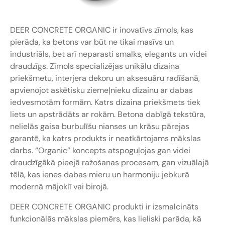
DEER CONCRETE ORGANIC ir inovatīvs zīmols, kas
pierāda, ka betons var būt ne tikai masīvs un
industriāls, bet arī neparasti smalks, elegants un videi
draudzīgs. Zīmols specializējas unikālu dizaina
priekšmetu, interjera dekoru un aksesuāru radīšanā,
apvienojot askētisku ziemeļnieku dizainu ar dabas
iedvesmotām formām. Katrs dizaina priekšmets tiek
liets un apstrādāts ar rokām. Betona dabīgā tekstūra,
nelielās gaisa burbulīšu nianses un krāsu pārejas
garantē, ka katrs produkts ir neatkārtojams mākslas
darbs. “Organic” koncepts atspoguļojas gan videi
draudzīgākā pieejā ražošanas procesam, gan vizuālajā
tēlā, kas ienes dabas mieru un harmoniju jebkurā
modernā mājoklī vai birojā.
DEER CONCRETE ORGANIC produkti ir izsmalcināts
funkcionālās mākslas piemērs, kas lieliski parāda, kā