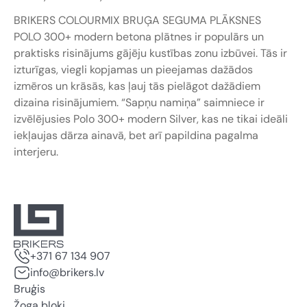
BRIKERS COLOURMIX BRUĢA SEGUMA PLĀKSNES
POLO 300+ modern betona plātnes ir populārs un
praktisks risinājums gājēju kustības zonu izbūvei. Tās ir
izturīgas, viegli kopjamas un pieejamas dažādos
izmēros un krāsās, kas ļauj tās pielāgot dažādiem
dizaina risinājumiem. “Sapņu namiņa” saimniece ir
izvēlējusies Polo 300+ modern Silver, kas ne tikai ideāli
iekļaujas dārza ainavā, bet arī papildina pagalma
interjeru.
+371 67 134 907
info@brikers.lv
Bruģis
Žoga bloki