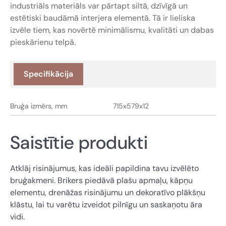
industriāls materiāls var pārtapt siltā, dzīvīgā un
estētiski baudāmā interjera elementā. Tā ir lieliska
izvēle tiem, kas novērtē minimālismu, kvalitāti un dabas
pieskārienu telpā.
Specifikācija
Bruģa izmērs, mm
715x579x12
Saistītie produkti
Atklāj risinājumus, kas ideāli papildina tavu izvēlēto
bruģakmeni. Brikers piedāvā plašu apmaļu, kāpņu
elementu, drenāžas risinājumu un dekoratīvo plākšņu
klāstu, lai tu varētu izveidot pilnīgu un saskaņotu āra
vidi.