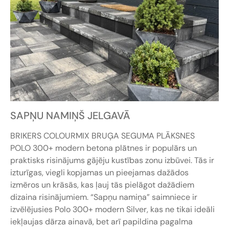
SAPŅU NAMIŅŠ JELGAVĀ
BRIKERS COLOURMIX BRUĢA SEGUMA PLĀKSNES
POLO 300+ modern betona plātnes ir populārs un
praktisks risinājums gājēju kustības zonu izbūvei. Tās ir
izturīgas, viegli kopjamas un pieejamas dažādos
izmēros un krāsās, kas ļauj tās pielāgot dažādiem
dizaina risinājumiem. “Sapņu namiņa” saimniece ir
izvēlējusies Polo 300+ modern Silver, kas ne tikai ideāli
iekļaujas dārza ainavā, bet arī papildina pagalma