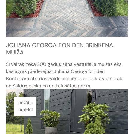
JOHANA GEORGA FON DEN BRINKENA
MUIŽA
Šī vairāk nekā 200 gadus senā vēsturiskā muižas ēka,
kas agrāk piederējusi Johana Georga fon den
Brinkenam atrodas Saldū, cieceres upes krastā netālu
no Saldus pilskalna un kalnsētas parka.
privātie
projekti