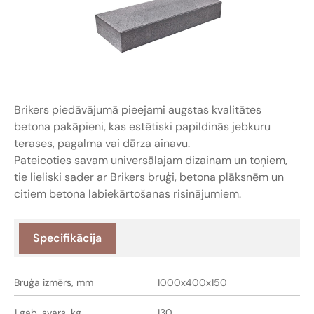
Brikers piedāvājumā pieejami augstas kvalitātes
betona pakāpieni, kas estētiski papildinās jebkuru
terases, pagalma vai dārza ainavu.
Pateicoties savam universālajam dizainam un toņiem,
tie lieliski sader ar Brikers bruģi, betona plāksnēm un
citiem betona labiekārtošanas risinājumiem.
Specifikācija
Bruģa izmērs, mm
1000x400x150
1 gab. svars, kg
130