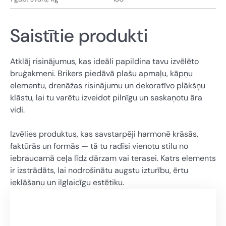
Saistītie produkti
Atklāj risinājumus, kas ideāli papildina tavu izvēlēto
bruģakmeni. Brikers piedāvā plašu apmaļu, kāpņu
elementu, drenāžas risinājumu un dekoratīvo plākšņu
klāstu, lai tu varētu izveidot pilnīgu un saskaņotu āra
vidi.
Izvēlies produktus, kas savstarpēji harmonē krāsās,
faktūrās un formās — tā tu radīsi vienotu stilu no
iebraucamā ceļa līdz dārzam vai terasei. Katrs elements
ir izstrādāts, lai nodrošinātu augstu izturību, ērtu
ieklāšanu un ilglaicīgu estētiku.