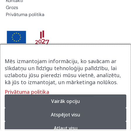
Kontakti
Grozs
Privātuma politika
Brikers Latvija SIA noslēdza līgumu ar Latvijas
Mēs izmantojam informāciju, ko savācam ar
Investīcijas un attīstības aģentūru par atbalsta procesu
sīkdatņu un līdzīgu tehnoloģiju palīdzību, lai
digitalizācijai komercdarbībā. Līguma nr 9.2-17-N-
uzlabotu jūsu pieredzi mūsu vietnē, analizētu,
2025/2915. Tā rezultātā tika izveidot jauna uzņēmuma
kā jūs to izmantojat, un mārketinga nolūkos.
mājas lapa www.brikerspremium.lv . Projekts tika
Privātuma politika
realizēts Eiropas atveseļošanās fonda ietvaros.
Vairāk opciju
Atspējot visu
Mājas lapu izstrādāja
Atļaut visu