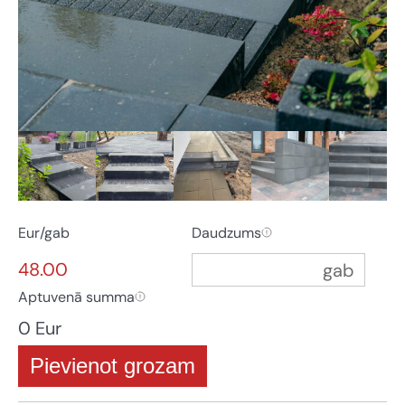
Eur/gab
Daudzums
48.00
Aptuvenā summa
0 Eur
Pievienot grozam