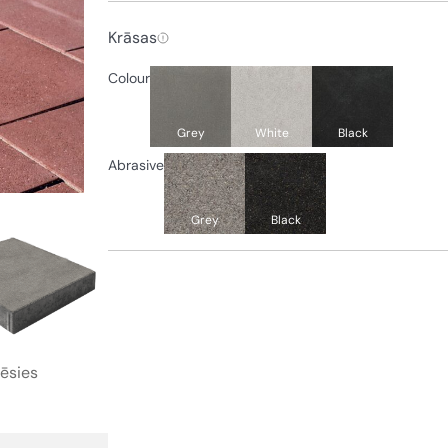
Krāsas
Colour
Grey
White
Black
Abrasive
Grey
Black
rēsies