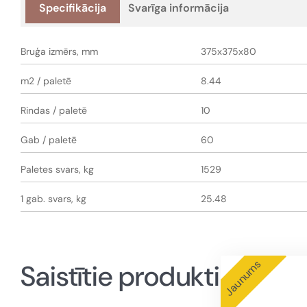
Specifikācija
Svarīga informācija
Bruģa izmērs, mm
375x375x80
m2 / paletē
8.44
Rindas / paletē
10
Gab / paletē
60
Paletes svars, kg
1529
1 gab. svars, kg
25.48
Jaunums
Saistītie produkti