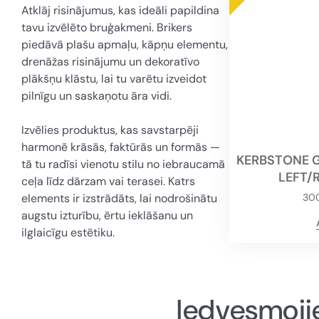
Atklāj risinājumus, kas ideāli papildina
tavu izvēlēto bruģakmeni. Brikers
piedāvā plašu apmaļu, kāpņu elementu,
drenāžas risinājumu un dekoratīvo
plākšņu klāstu, lai tu varētu izveidot
pilnīgu un saskaņotu āra vidi.
Izvēlies produktus, kas savstarpēji
harmonē krāsās, faktūrās un formās —
KERBSTONE G
tā tu radīsi vienotu stilu no iebraucamā
LEFT/
ceļa līdz dārzam vai terasei. Katrs
elements ir izstrādāts, lai nodrošinātu
30
augstu izturību, ērtu ieklāšanu un
ilglaicīgu estētiku.
Iedvesmojie