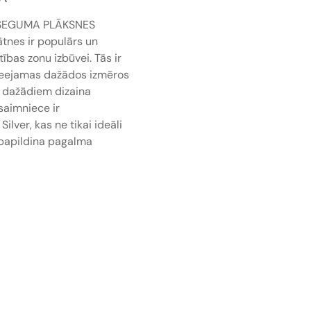
SEGUMA PLĀKSNES
nes ir populārs un
ības zonu izbūvei. Tās ir
pieejamas dažādos izmēros
ot dažādiem dizaina
saimniece ir
ilver, kas ne tikai ideāli
ī papildina pagalma