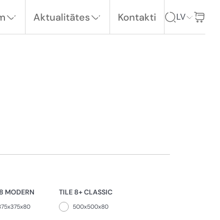
em
Aktualitātes
Kontakti
LV
 8 MODERN
TILE 8+ CLASSIC
375x375x80
500x500x80