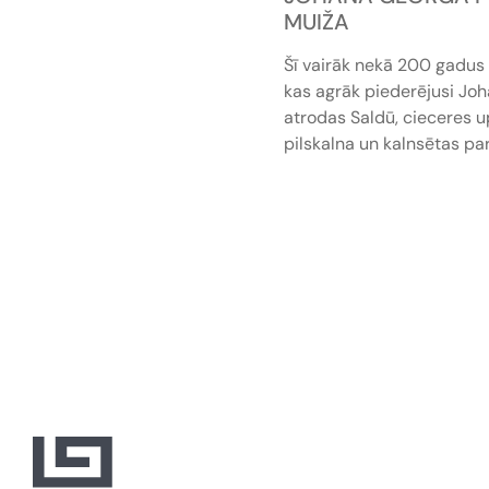
MUIŽA
Šī vairāk nekā 200 gadus 
kas agrāk piederējusi Jo
atrodas Saldū, cieceres u
pilskalna un kalnsētas pa