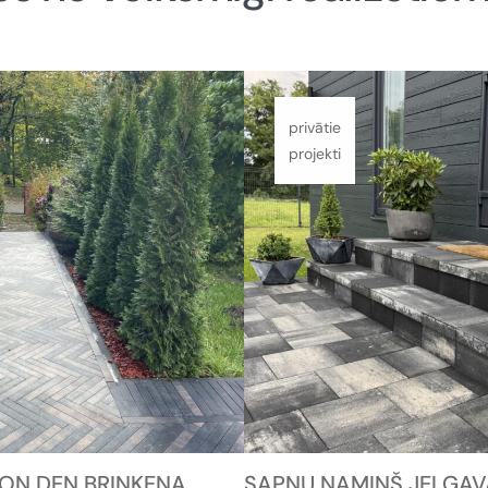
privātie
projekti
ON DEN BRINKENA
SAPŅU NAMIŅŠ JELGAV