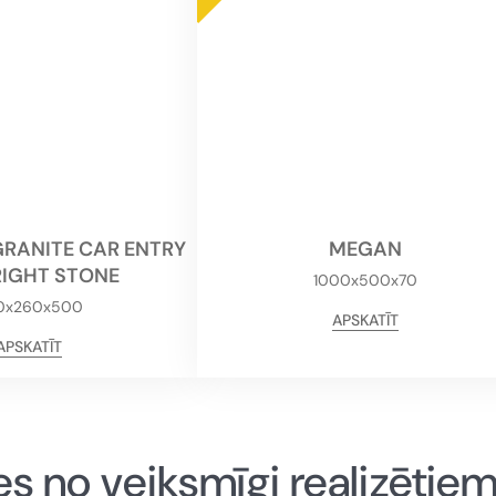
RANITE CAR ENTRY
MEGAN
RIGHT STONE
1000x500x70
0x260x500
APSKATĪT
APSKATĪT
s no veiksmīgi realizētie