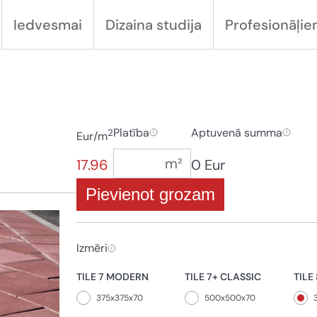
Iedvesmai
Dizaina studija
Profesionāļi
Platība
Aptuvenā summa
2
Eur/m
17.96
0 Eur
Pievienot grozam
Izmēri
TILE 7 MODERN
TILE 7+ CLASSIC
TILE
375x375x70
500x500x70