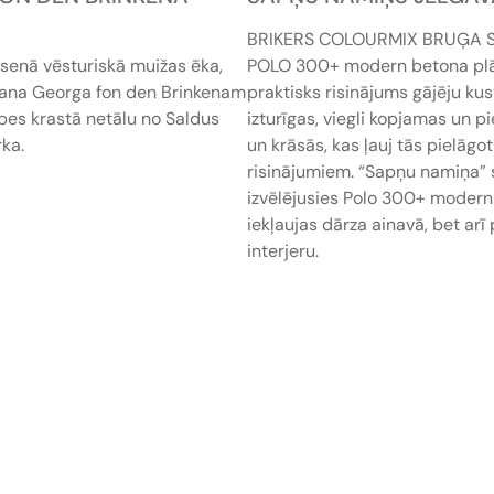
BRIKERS COLOURMIX BRUĢA 
senā vēsturiskā muižas ēka,
POLO 300+ modern betona plāt
hana Georga fon den Brinkenam
praktisks risinājums gājēju kust
pes krastā netālu no Saldus
izturīgas, viegli kopjamas un 
rka.
un krāsās, kas ļauj tās pielāg
risinājumiem. “Sapņu namiņa” 
izvēlējusies Polo 300+ modern S
iekļaujas dārza ainavā, bet ar
interjeru.