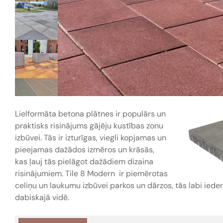
Lielformāta betona plātnes ir populārs un
praktisks risinājums gājēju kustības zonu
izbūvei. Tās ir izturīgas, viegli kopjamas un
pieejamas dažādos izmēros un krāsās,
kas ļauj tās pielāgot dažādiem dizaina
risinājumiem. Tile 8 Modern ir piemērotas
celiņu un laukumu izbūvei parkos un dārzos, tās labi iede
dabiskajā vidē.