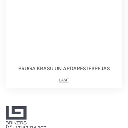
BRUĢA KRĀSU UN APDARES IESPĒJAS
LASĪT
+371 67 134 907