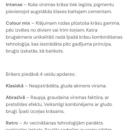
Intense
– Koša virsmas krāsa tiek iegūta, pigmentu
pievienojot augstākās klases baltajam cementam.
Colour mix
– Klājumam rodas plūstoša krāsu gamma,
pēc izvēles no diviem vai trim toņiem. Katra
bruģakmens unikalitāti rada īpašā krāsu kombinēšanas
tehnoloģija, kas iestrādāta pēc gadījuma principa,
bruģis izskatās, kā batikots.
Brikers piedāvā 4 veidu apdares:
Klasiskā
– Neapstrādāta, gluda akmens virsma.
Abrazīvā
– Raupja, graudaina virsmas faktūra, ar
pretslīdes efektu. Veiksmīgi kombinējams ar gludo
bruģi. Īpaši izceļas krāsains.
Retro
– Ar vecināšanas tehnoloģijām panākts
senlaicīgs izskats. Sevišķi saderīgs ar restaurētām