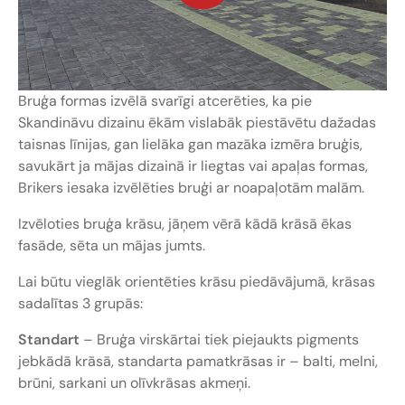
Bruģa formas izvēlā svarīgi atcerēties, ka pie
Skandināvu dizainu ēkām vislabāk piestāvētu dažadas
taisnas līnijas, gan lielāka gan mazāka izmēra bruģis,
savukārt ja mājas dizainā ir liegtas vai apaļas formas,
Brikers iesaka izvēlēties bruģi ar noapaļotām malām.
Izvēloties bruģa krāsu, jāņem vērā kādā krāsā ēkas
fasāde, sēta un mājas jumts.
Lai būtu vieglāk orientēties krāsu piedāvājumā, krāsas
sadalītas 3 grupās:
Standart
– Bruģa virskārtai tiek piejaukts pigments
jebkādā krāsā, standarta pamatkrāsas ir – balti, melni,
brūni, sarkani un olīvkrāsas akmeņi.