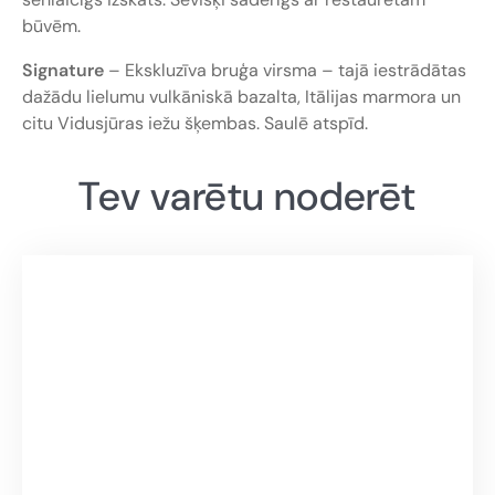
būvēm.
Signature
– Ekskluzīva bruģa virsma – tajā iestrādātas
dažādu lielumu vulkāniskā bazalta, Itālijas marmora un
citu Vidusjūras iežu šķembas. Saulē atspīd.
Tev varētu noderēt