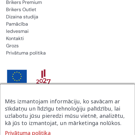
Brikers Premium
Brikers Outlet
Dizaina studija
Pamācība
Iedvesmai
Kontakti
Grozs
Privātuma politika
Brikers Latvija SIA noslēdza līgumu ar Latvijas
Mēs izmantojam informāciju, ko savācam ar
Investīcijas un attīstības aģentūru par atbalsta procesu
sīkdatņu un līdzīgu tehnoloģiju palīdzību, lai
digitalizācijai komercdarbībā. Līguma nr 9.2-17-N-
uzlabotu jūsu pieredzi mūsu vietnē, analizētu,
2025/2915. Tā rezultātā tika izveidot jauna uzņēmuma
kā jūs to izmantojat, un mārketinga nolūkos.
mājas lapa www.brikerspremium.lv . Projekts tika
Privātuma politika
realizēts Eiropas atveseļošanās fonda ietvaros.