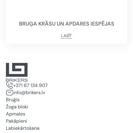
BRUĢA KRĀSU UN APDARES IESPĒJAS
LASĪT
+371 67 134 907
info@brikers.lv
Bruģis
Žoga bloki
Apmales
Pakāpieni
Labiekārtošana