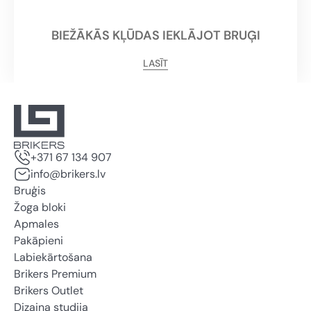
BIEŽĀKĀS KĻŪDAS IEKLĀJOT BRUĢI
LASĪT
+371 67 134 907
info@brikers.lv
Bruģis
Žoga bloki
Apmales
Pakāpieni
Labiekārtošana
Brikers Premium
Brikers Outlet
Dizaina studija