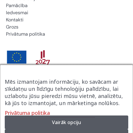
Pamācība
Iedvesmai
Kontakti
Grozs
Privātuma politika
Brikers Latvija SIA noslēdza līgumu ar Latvijas
Mēs izmantojam informāciju, ko savācam ar
Investīcijas un attīstības aģentūru par atbalsta procesu
sīkdatņu un līdzīgu tehnoloģiju palīdzību, lai
digitalizācijai komercdarbībā. Līguma nr 9.2-17-N-
uzlabotu jūsu pieredzi mūsu vietnē, analizētu,
2025/2915. Tā rezultātā tika izveidot jauna uzņēmuma
kā jūs to izmantojat, un mārketinga nolūkos.
mājas lapa www.brikerspremium.lv . Projekts tika
Privātuma politika
realizēts Eiropas atveseļošanās fonda ietvaros.
Vairāk opciju